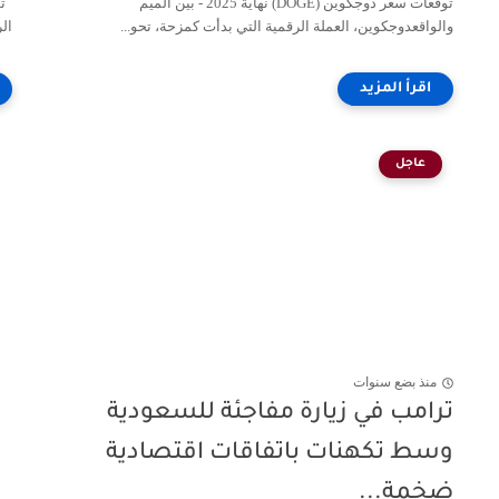
توقعات سعر دوجكوين (DOGE) نهاية 2025 - بين الميم
والواقعدوجكوين، العملة الرقمية التي بدأت كمزحة، تحو...
الر
عاجل
منذ بضع سنوات
ترامب في زيارة مفاجئة للسعودية
وسط تكهنات باتفاقات اقتصادية
ضخمة...