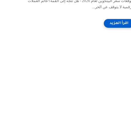
توقعات سعر البيتكوين لعام 2026 - هل تتجه إلى القمة؟عالم العملات
قمية لا يتوقف عن الحر...