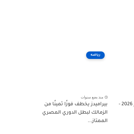
رياضه
منذ بضع سنوات
توقعات سعر البيتكوين لعام 2026 -
بيراميدز يخطف فوزًا ثمينًا من
الزمالك لبطل الدوري المصري
الممتاز...