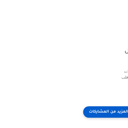
202 - هل
ملات
 قلب