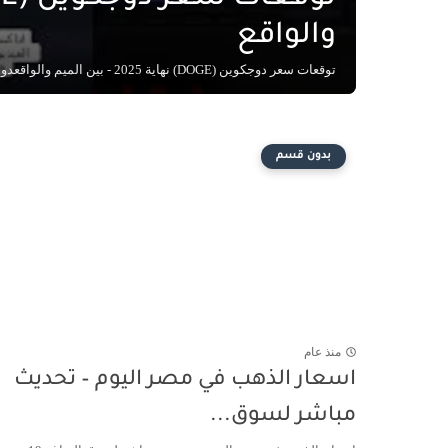
والواقع
توقعات سعر دوجكوين (DOGE) نهاية 2025 - بين الميم والواقعدوجكوين، العملة الرقمية التي بدأت كمزحة، تحو...
بدون قسم
منذ عام
اسعار الذهب في مصر اليوم – تحديث
مباشر لسوق...